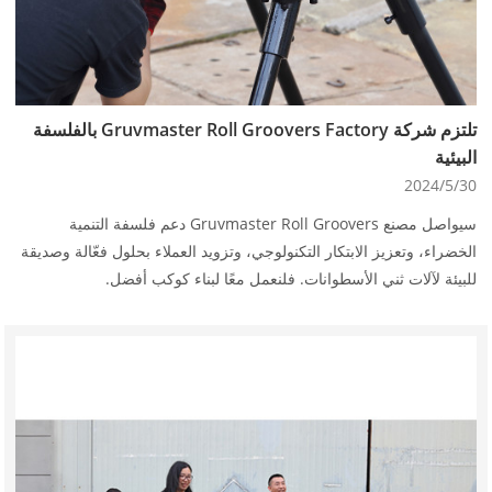
تلتزم شركة Gruvmaster Roll Groovers Factory بالفلسفة
البيئية
2024/5/30
سيواصل مصنع Gruvmaster Roll Groovers دعم فلسفة التنمية
الخضراء، وتعزيز الابتكار التكنولوجي، وتزويد العملاء بحلول فعّالة وصديقة
للبيئة لآلات ثني الأسطوانات. فلنعمل معًا لبناء كوكب أفضل.