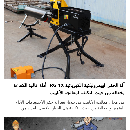
آلة الحفر الهيدروليكية الكهربائية RG-1X - أداة عالية الكفاءة
وفعالة من حيث التكلفة لمعالجة الأنابيب
في مجال معالجة الأنابيب في بلدنا، تعد آلة حفر الأخدود ذات الأداء
المتميز والفعالية من حيث التكلفة هي الخيار الأفضل للعديد من
الشركات المصنعة. اليوم، يسعدنا أن نقدم آلة حفر الأخدود الهيدروليكية
الكهربائية RG-1X، والتي تم تطويرها بالإشارة إلى طراز Ridgid 915.