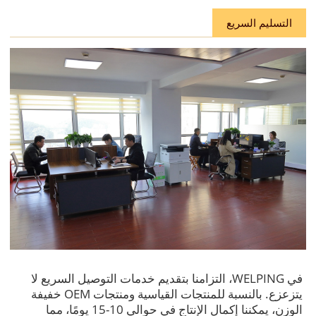
التسليم السريع
في WELPING، التزامنا بتقديم خدمات التوصيل السريع لا
يتزعزع. بالنسبة للمنتجات القياسية ومنتجات OEM خفيفة
الوزن، يمكننا إكمال الإنتاج في حوالي 10-15 يومًا، مما