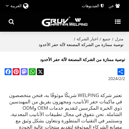
عن
الفيديوهات
العربية
منزل
جميع
اخبار الشركة
/
/
/
توصية ممتازة من الشركة المصنعة لآلة حفر الأخدود
توصية ممتازة من الشركة المصنعة لآلة حفر الأخدود
cebook
Pinterest
Mastodon
WhatsApp
X
Share
2024/2/2
تعتبر شركة WELPING شريكًا موثوقًا به، فنحن متخصصون
في ماكينات حفر الأنابيب، ومجهزون بفريق من المهندسين
ذوي الخبرة المكرسين لتقديم خدمات OEM وODM
الشاملة. نحن نتفوق في مجال تطبيقات الأنابيب المعدنية،
ونستثمر في التقنيات المتطورة ونتعاون بشكل وثيق مع
مصانع الشركاء الموثوقة لتقديم منتجات عالية الجودة