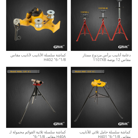
دعامة أنابيب برأس مزدوج ممتاز
كماشة سلسلة الأنابيب لأنابيب مقاس
مقاس 12 بوصة 1107XB
1/8"-6" H402
كماشة سلسلة حامل ثلاثي للأنابيب
كماشة سلسلة ثلاثية القوائم محمولة لـ
مقاس 1/8"-6" H401
H40A مقاس 1/8"-6"