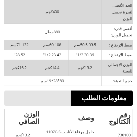
الحد الأقصى
400كجم
لقدرة تحميل
الوزن
أقصى قدرة
880 رطل
تحميل للوزن:
50.5-93.5سم
60-108سم
71-132سم
ضبط الارتفاع :
ضبط الارتفاع :
20-36 1/2"
23-42 1/2"
28-52"
الوزن الإجمالي
13.2كجم
14.4كجم
16.2كجم
للتعبئة:
حجم التعبئة:
80*28*19سم
معلومات الطلب
الوزن
رقم
وصف
الكتالوج
الصافي
حامل مرفاع الأنابيب 1107C-S
730100
13.2كجم