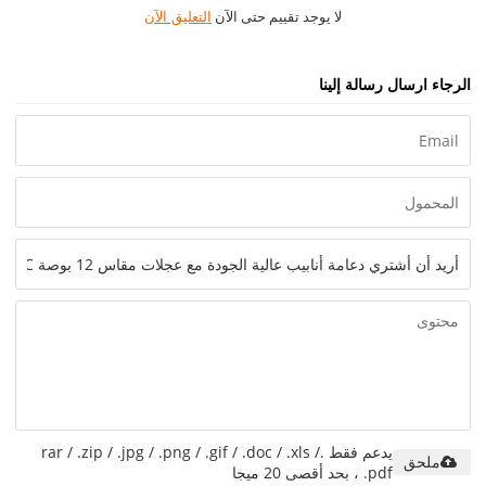
لا يوجد تقييم حتى الآن
التعليق الآن
الرجاء ارسال رسالة إلينا
يدعم فقط .rar / .zip / .jpg / .png / .gif / .doc / .xls /
ملحق
.pdf ، بحد أقصى 20 ميجا