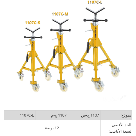
نموذج:
1107 ج-س
1107 ج-م
1107C-L
الحد الأقصى
12 بوصة
لسعة الأنابيب: