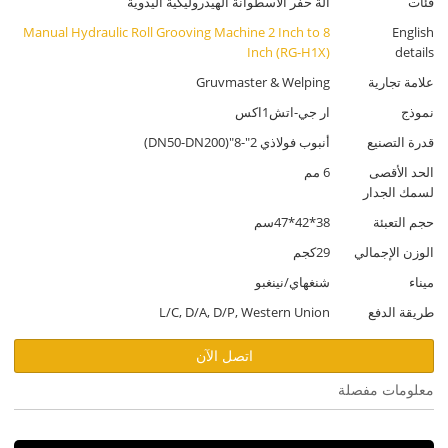
فئات
آلة حفر الأسطوانة الهيدروليكية اليدوية
Manual Hydraulic Roll Grooving Machine 2 Inch to 8
English
Inch (RG-H1X)
details
علامة تجارية
Gruvmaster & Welping
نموذج
ار جي-اتش1اكس
قدرة التصنيع
أنبوب فولاذي 2"-8"(DN50-DN200)
الحد الأقصى
6 مم
لسمك الجدار
حجم التعبئة
38*42*47سم
الوزن الإجمالي
29كجم
ميناء
شنغهاي/نينغبو
طريقة الدفع
L/C, D/A, D/P, Western Union
اتصل الآن
معلومات مفصلة