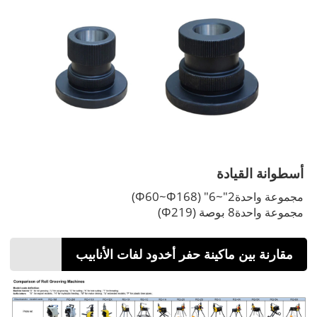
أسطوانة القيادة
2"~6" (Φ60~Φ168)
مجموعة واحدة
8 بوصة (Φ219)
مجموعة واحدة
مقارنة بين ماكينة حفر أخدود لفات الأنابيب