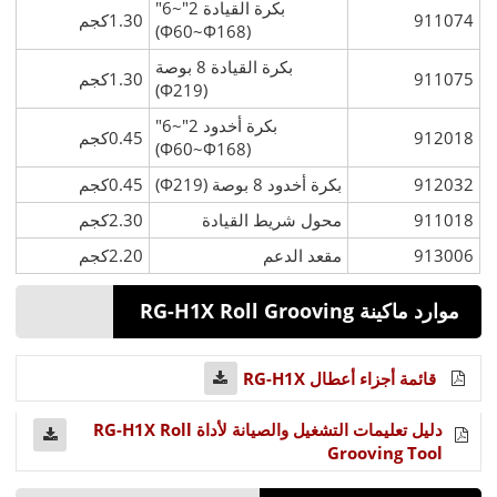
بكرة القيادة 2"~6"
911074
1.30كجم
(Φ60~Φ168)
بكرة القيادة 8 بوصة
911075
1.30كجم
(Φ219)
بكرة أخدود 2"~6"
912018
0.45كجم
(Φ60~Φ168)
912032
بكرة أخدود 8 بوصة (Φ219)
0.45كجم
911018
محول شريط القيادة
2.30كجم
913006
مقعد الدعم
2.20كجم
موارد ماكينة RG-H1X Roll Grooving
قائمة أجزاء أعطال RG-H1X
دليل تعليمات التشغيل والصيانة لأداة RG-H1X Roll
Grooving Tool