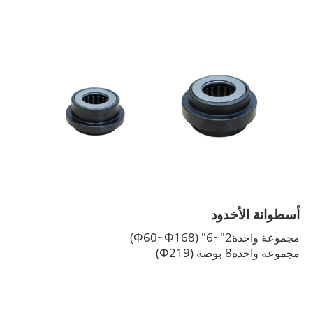
أسطوانة الأخدود
2"~6" (Φ60~Φ168)
مجموعة واحدة
8 بوصة (Φ219)
مجموعة واحدة