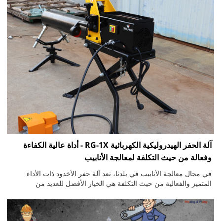
آلة الحفر الهيدروليكية الكهربائية RG-1X - أداة عالية الكفاءة
وفعالة من حيث التكلفة لمعالجة الأنابيب
في مجال معالجة الأنابيب في بلدنا، تعد آلة حفر الأخدود ذات الأداء
المتميز والفعالية من حيث التكلفة هي الخيار الأفضل للعديد من
الشركات المصنعة. اليوم، يسعدنا أن نقدم آلة حفر الأخدود الهيدروليكية
الكهربائية RG-1X، والتي تم تطويرها بالإشارة إلى طراز Ridgid 915.