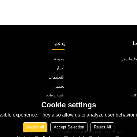
ا
يدعم
فيماستر
مدونة
أخبار
التعليمات
تحميل
اء
الفيديوهات
Cookie settings
اتصل بنا
sible experience. They also allow us to analyze user behavior in
Accept all
Accept Selection
Reject All
حولنا
أخبار
اتصل بنا
الأسئلة الشائعة
الخصوصية
الشروط والاحكام