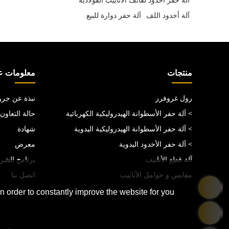
آلة أخدود اللف
آلة حفر دوارة للبيع
منتجات
معلومات عن
رول غروفرز
نبذة عن جرو
> آلة حفر الأسطوانة الهيدروليكية الكهربائية
حالة التعاون
> آلة حفر الأسطوانة الهيدروليكية اليدوية
شهادة
> آلة حفر الأخدود اليدوية
معرض
آلة قطع الأنابيب
برنامج الشرك
مقابس و حوامل الأنابيب
اتصل بنا
 order to constantly improve the website for you.