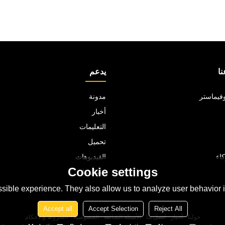
ا
يدعم
فيماستر
مدونة
أخبار
التعليمات
تحميل
اء
الفيديوهات
Cookie settings
اتصل بنا
sible experience. They also allow us to analyze user behavior in
Accept all
Accept Selection
Reject All
حولنا
أخبار
اتصل بنا
الأسئلة الشائعة
الخصوصية
الشروط والاحكام